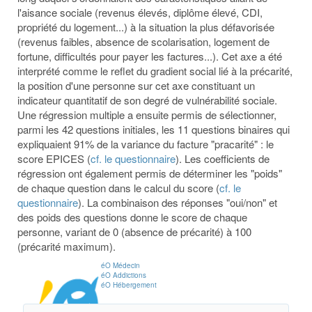
l'aisance sociale (revenus élevés, diplôme élevé, CDI,
propriété du logement...) à la situation la plus défavorisée
(revenus faibles, absence de scolarisation, logement de
fortune, difficultés pour payer les factures...). Cet axe a été
interprété comme le reflet du gradient social lié à la précarité,
la position d'une personne sur cet axe constituant un
indicateur quantitatif de son degré de vulnérabilité sociale.
Une régression multiple a ensuite permis de sélectionner,
parmi les 42 questions initiales, les 11 questions binaires qui
expliquaient 91% de la variance du facture "pracarité" : le
score EPICES (
cf. le questionnaire
). Les coefficients de
régression ont également permis de déterminer les "poids"
de chaque question dans le calcul du score (
cf. le
questionnaire
). La combinaison des réponses "oui/non" et
des poids des questions donne le score de chaque
personne, variant de 0 (absence de précarité) à 100
(précarité maximum).
éO Médecin
éO Addictions
éO Hébergement