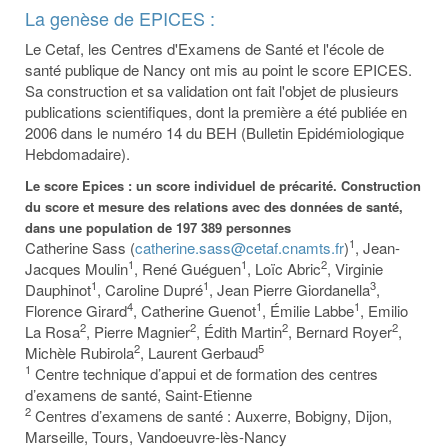
La genèse de EPICES :
Le Cetaf, les Centres d'Examens de Santé et l'école de
santé publique de Nancy ont mis au point le score EPICES.
Sa construction et sa validation ont fait l'objet de plusieurs
publications scientifiques, dont la première a été publiée en
2006 dans le numéro 14 du BEH (Bulletin Epidémiologique
Hebdomadaire).
Le score Epices : un score individuel de précarité. Construction
du score et mesure des relations avec des données de santé,
dans une population de 197 389 personnes
1
Catherine Sass (
catherine.sass@cetaf.cnamts.fr
)
, Jean-
1
1
2
Jacques Moulin
, René Guéguen
, Loïc Abric
, Virginie
1
1
3
Dauphinot
, Caroline Dupré
, Jean Pierre Giordanella
,
4
1
1
Florence Girard
, Catherine Guenot
, Émilie Labbe
, Emilio
2
2
2
2
La Rosa
, Pierre Magnier
, Édith Martin
, Bernard Royer
,
2
5
Michèle Rubirola
, Laurent Gerbaud
1
Centre technique d’appui et de formation des centres
d’examens de santé, Saint-Etienne
2
Centres d’examens de santé : Auxerre, Bobigny, Dijon,
Marseille, Tours, Vandoeuvre-lès-Nancy